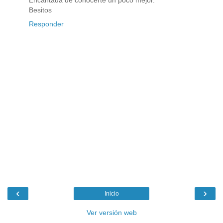
Encantada de conocerte un poco mejor.
Besitos
Responder
‹
›
Inicio
Ver versión web