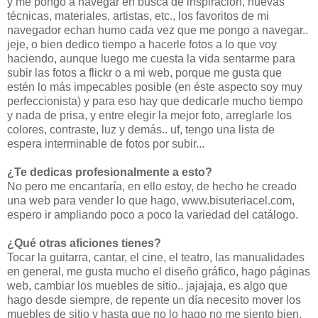
y me pongo a navegar en busca de inspiración, nuevas
técnicas, materiales, artistas, etc., los favoritos de mi
navegador echan humo cada vez que me pongo a navegar..
jeje, o bien dedico tiempo a hacerle fotos a lo que voy
haciendo, aunque luego me cuesta la vida sentarme para
subir las fotos a flickr o a mi web, porque me gusta que
estén lo más impecables posible (en éste aspecto soy muy
perfeccionista) y para eso hay que dedicarle mucho tiempo
y nada de prisa, y entre elegir la mejor foto, arreglarle los
colores, contraste, luz y demás.. uf, tengo una lista de
espera interminable de fotos por subir...
¿Te dedicas profesionalmente a esto?
No pero me encantaría, en ello estoy, de hecho he creado
una web para vender lo que hago, www.bisuteriacel.com,
espero ir ampliando poco a poco la variedad del catálogo.
¿Qué otras aficiones tienes?
Tocar la guitarra, cantar, el cine, el teatro, las manualidades
en general, me gusta mucho el diseño gráfico, hago páginas
web, cambiar los muebles de sitio.. jajajaja, es algo que
hago desde siempre, de repente un día necesito mover los
muebles de sitio y hasta que no lo hago no me siento bien,