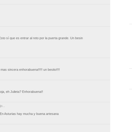
to sí que es entrar al reto por la puerta grande. Un besin
i mas sincera enhorabuena!!!!! un besito!!!!
oja, eh Julieta? Enhorabuena!!
jo...
 En Asturias hay mucha y buena artesana