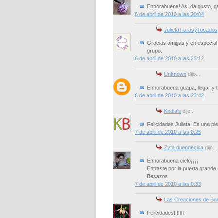
Enhorabuena! Así da gusto, g
6 de abril de 2010 a las 20:04
JulietaTiarasyTocados
Gracias amigas y en especial 
grupo.
6 de abril de 2010 a las 23:12
Unknown
dijo...
Enhorabuena guapa, llegar y tr
6 de abril de 2010 a las 23:42
Kndla's
dijo...
Felicidades Julieta! Es una p
7 de abril de 2010 a las 0:25
Zyta duendecica
dijo...
Enhorabuena cielo¡¡¡¡
Entraste por la puerta grande
Besazos
7 de abril de 2010 a las 0:33
Las Creaciones de Bor
Felicidades!!!!!!!