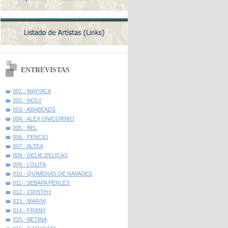
ENTREVISTAS
001.- MAYYICA
002.- NOLY
003.- ABABEADS
004.- ALEX UNICORNIO
005.- BEL
006.- PENCIO
007.- ALTEA
008.- DELIE DELICAS
009.- LOLITA
010.- QUIMERAS DE NAYADES
011.- SEBAPA PERLES
012.- CRISTHY
013.- MARIVI
014.- FRANY
015.- BETINA