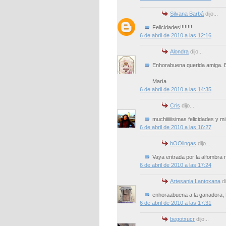
Silvana Barbá
dijo...
Felicidades!!!!!!!!
6 de abril de 2010 a las 12:16
Alondra
dijo...
Enhorabuena querida amiga. Es
María
6 de abril de 2010 a las 14:35
Cris
dijo...
muchiiiiiisimas felicidades y m
6 de abril de 2010 a las 16:27
bOOlingas
dijo...
Vaya entrada por la alfombra r
6 de abril de 2010 a las 17:24
Artesania Lantoxana
di
enhoraabuena a la ganadora,
6 de abril de 2010 a las 17:31
begotxucr
dijo...