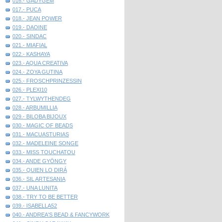
016.- GADYGEM
017.- PUCA
018.- JEAN POWER
019.- DAOINE
020.- SINDAC
021.- MIAFIAL
022.- KASHAYA
023.- AQUA CREATIVA
024.- ZOYA GUTINA
025.- FROSCHPRINZESSIN
026.- PLEXI10
027.- TYLWYTHENDEG
028.- ARBUMILLIA
029.- BILOBA BIJOUX
030.- MAGIC OF BEADS
031.- MACUASTURIAS
032.- MADELEINE SONGE
033.- MISS TOUCHATOU
034.- ANDE GYÖNGY
035.- QUIEN LO DIRÁ
036.- SIL ARTESANIA
037.- UNA LUNITA
038.- TRY TO BE BETTER
039.- ISABELLA52
040.- ANDREA'S BEAD & FANCYWORK