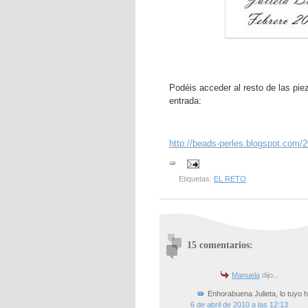
Podéis acceder al resto de las pie
entrada:
http://beads-perles.blogspot.com/2
Etiquetas:
EL RETO
15 comentarios:
Manuela
dijo...
Enhorabuena Julieta, lo tuyo ha
6 de abril de 2010 a las 12:13