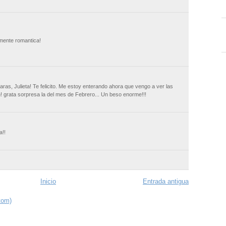
lmente romantica!
as, Julieta! Te felicito. Me estoy enterando ahora que vengo a ver las
! grata sorpresa la del mes de Febrero... Un beso enorme!!!
a!!
Inicio
Entrada antigua
tom)