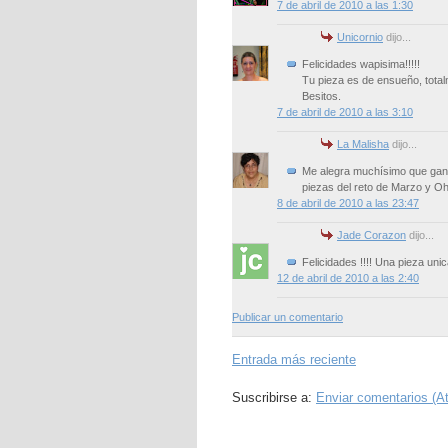
7 de abril de 2010 a las 1:30
Unicornio
dijo...
Felicidades wapisima!!!!!
Tu pieza es de ensueño, tota
Besitos.
7 de abril de 2010 a las 3:10
La Malisha
dijo...
Me alegra muchísimo que ganar
piezas del reto de Marzo y Oh
8 de abril de 2010 a las 23:47
Jade Corazon
dijo...
Felicidades !!!! Una pieza unic
12 de abril de 2010 a las 2:40
Publicar un comentario
Entrada más reciente
Suscribirse a:
Enviar comentarios (A