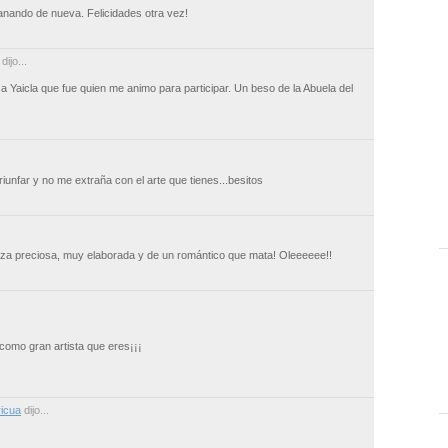
anando de nueva. Felicidades otra vez!
dijo...
a Yaicla que fue quien me animo para participar. Un beso de la Abuela del
iunfar y no me extraña con el arte que tienes...besitos
ieza preciosa, muy elaborada y de un romántico que mata! Oleeeeee!!
 como gran artista que eres¡¡¡
icua
dijo...